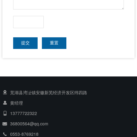
提交
重置
芜湖县湾沚镇安徽新芜经济开发区纬四路
黄经理
13777722322
36800564@qq.com
0553-8769218